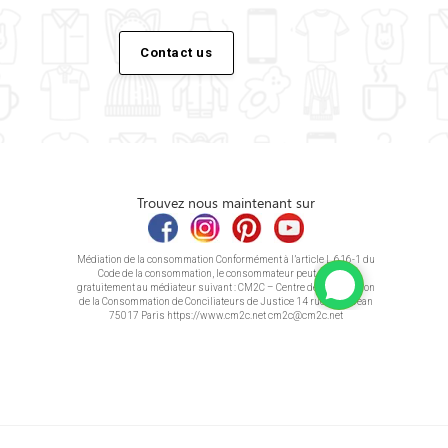
Contact us
Trouvez nous maintenant sur
Médiation de la consommation Conformément à l’article L.616-1 du
Code de la consommation, le consommateur peut recourir
gratuitement au médiateur suivant : CM2C – Centre de la Médiation
de la Consommation de Conciliateurs de Justice 14 rue Saint Jean
75017 Paris https://www.cm2c.net cm2c@cm2c.net