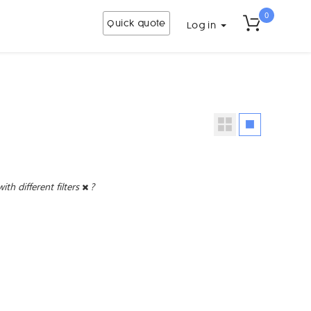
0
Quick quote
Log in
with different filters
?