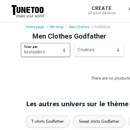
CREATE
all your desires
Home page
Art-shop
Men Clothes
Godfather
Men Clothes Godfather
Trier par
Couleurs
bestsellers
bestsellers
New
There are no products 
Les autres univers sur le thèm
T-shirts Godfather
Sweat shirts Godfather