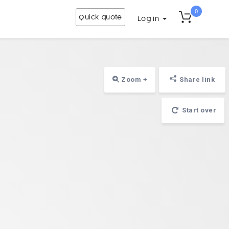
0
Quick quote
Log in
Zoom +
Share link
Start over