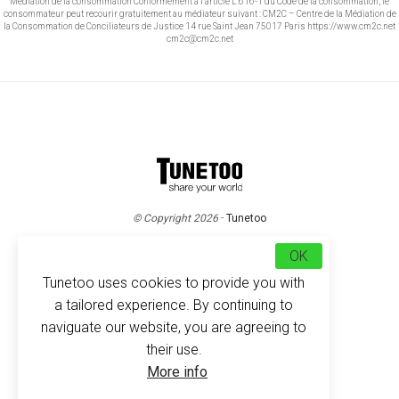
Médiation de la consommation Conformément à l’article L.616-1 du Code de la consommation, le
consommateur peut recourir gratuitement au médiateur suivant : CM2C – Centre de la Médiation de
la Consommation de Conciliateurs de Justice 14 rue Saint Jean 75017 Paris https://www.cm2c.net
cm2c@cm2c.net
© Copyright 2026
-
Tunetoo
OK
Tunetoo uses cookies to provide you with
a tailored experience. By continuing to
naviguate our website, you are agreeing to
their use.
More info