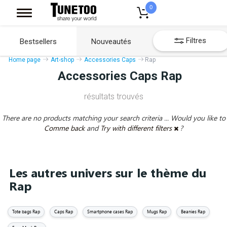
0
Filtres
Bestsellers
Nouveautés
Home page
Art-shop
Accessories Caps
Rap
Accessories Caps Rap
résultats trouvés
There are no products matching your search criteria ... Would you like to
Comme back
and
Try with different filters
?
Les autres univers sur le thème du
Rap
Tote bags Rap
Caps Rap
Smartphone cases Rap
Mugs Rap
Beanies Rap