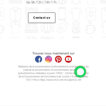
de 9h-12h | 14h-17h.
Contact us
Trouvez nous maintenant sur
Médiation de la consommation Conformément à l’article L.616-1 du
Code de la consommation, le consommateur peut recourir
gratuitement au médiateur suivant : CM2C – Centre de la Médiation
de la Consommation de Conciliateurs de Justice 14 rue Saint Jean
75017 Paris https://www.cm2c.net cm2c@cm2c.net