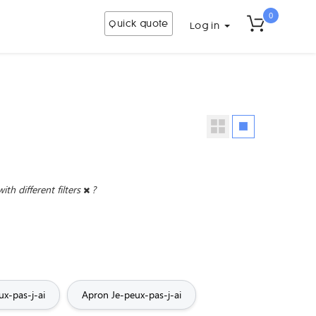
0
Quick quote
Log in
with different filters
?
ux-pas-j-ai
Apron Je-peux-pas-j-ai