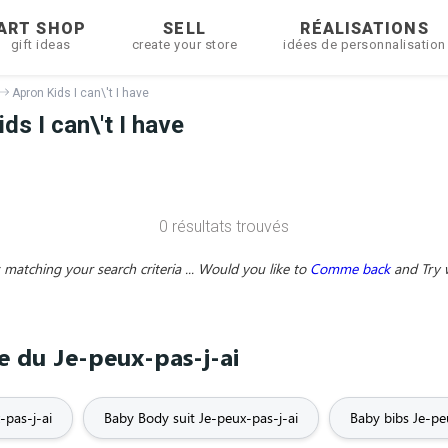
ART SHOP
SELL
RÉALISATIONS
gift ideas
create your store
idées de personnalisation
Apron Kids I can\'t I have
s I can\'t I have
0 résultats trouvés
matching your search criteria ... Would you like to
Comme back
and
Try 
e du Je-peux-pas-j-ai
-pas-j-ai
Baby Body suit Je-peux-pas-j-ai
Baby bibs Je-pe