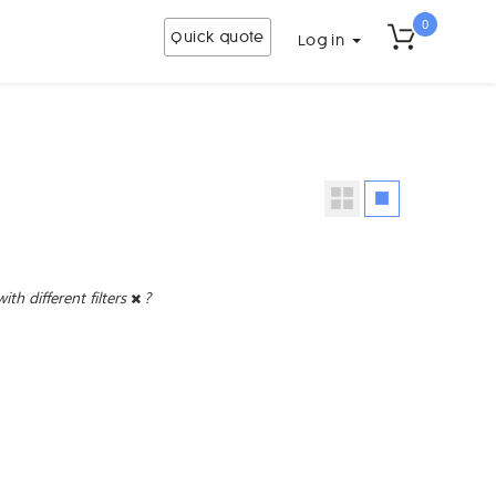
0
Quick quote
Log in
with different filters
?