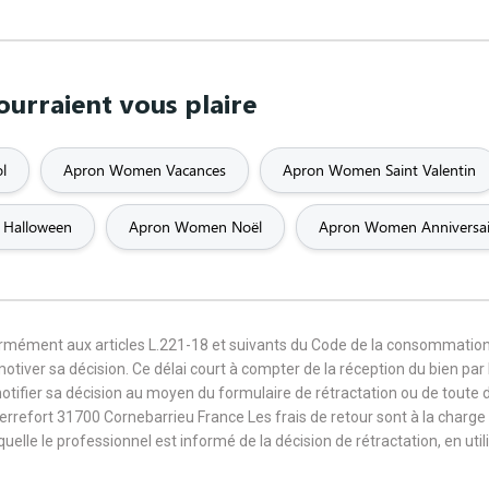
urraient vous plaire
l
Apron Women Vacances
Apron Women Saint Valentin
Halloween
Apron Women Noël
Apron Women Anniversai
formément aux articles L.221-18 et suivants du Code de la consommation
 motiver sa décision. Ce délai court à compter de la réception du bien pa
notifier sa décision au moyen du formulaire de rétractation ou de toute
Terrefort 31700 Cornebarrieu France Les frais de retour sont à la cha
aquelle le professionnel est informé de la décision de rétractation, en u