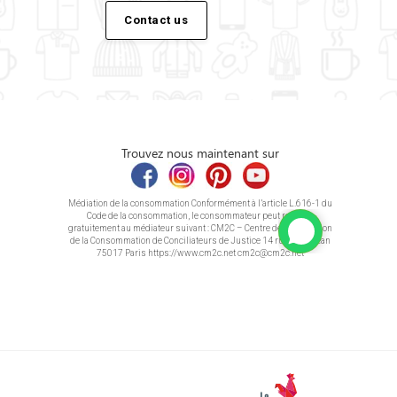
Contact us
Trouvez nous maintenant sur
Médiation de la consommation Conformément à l’article L.616-1 du
Code de la consommation, le consommateur peut recourir
gratuitement au médiateur suivant : CM2C – Centre de la Médiation
de la Consommation de Conciliateurs de Justice 14 rue Saint Jean
75017 Paris https://www.cm2c.net cm2c@cm2c.net