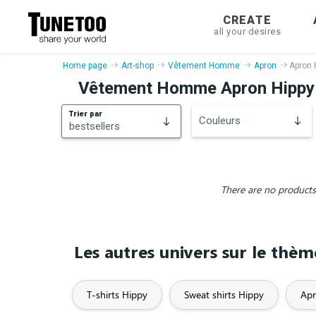
CREATE
all your desires
Home page
Art-shop
Vêtement Homme
Apron
Apron 
Vêtement Homme Apron Hippy
Trier par
Couleurs
bestsellers
bestsellers
New
There are no products 
Les autres univers sur le thè
T-shirts Hippy
Sweat shirts Hippy
Apr