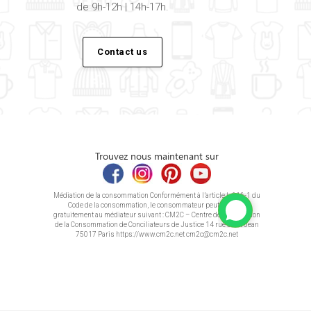
de 9h-12h | 14h-17h.
Contact us
Trouvez nous maintenant sur
Médiation de la consommation Conformément à l’article L.616-1 du
Code de la consommation, le consommateur peut recourir
gratuitement au médiateur suivant : CM2C – Centre de la Médiation
de la Consommation de Conciliateurs de Justice 14 rue Saint Jean
75017 Paris https://www.cm2c.net cm2c@cm2c.net