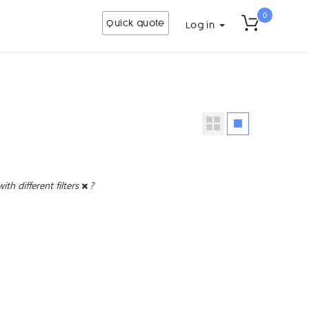
0
Quick quote
Log in
with different filters
?