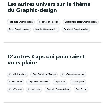
Les autres univers sur le thème
du Graphic-design
Tote bags Graphic-design
Caps Graphic-design
Smartphone cases Graphic-design
Mugs Graphic-design
Beanies Graphic-design
Face Mask Graphic-design
D'autres Caps qui pourraient
vous plaire
Caps Noir et blanc
Caps Graphique / Design
Caps Techniques mixtes
Caps Peinture
Caps Bande dessinée
Caps Photo
Caps Pop Art
Caps Vintage
Caps Comics
Caps Motif géométrique
Caps Brodé