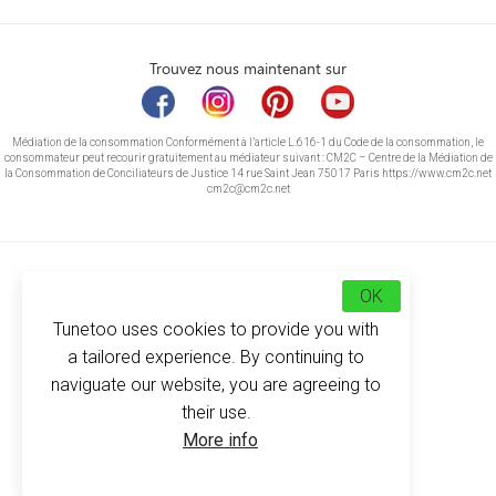
Trouvez nous maintenant sur
Médiation de la consommation Conformément à l’article L.616-1 du Code de la consommation, le
consommateur peut recourir gratuitement au médiateur suivant : CM2C – Centre de la Médiation de
la Consommation de Conciliateurs de Justice 14 rue Saint Jean 75017 Paris https://www.cm2c.net
cm2c@cm2c.net
OK
Tunetoo uses cookies to provide you with
a tailored experience. By continuing to
naviguate our website, you are agreeing to
their use.
© Copyright 2026
-
Tunetoo
More info