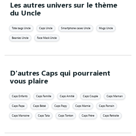
Les autres univers sur le thème
du Uncle
Tote bags Uncle
Caps Uncle
Smartphone cases Uncle
Mugs Uncle
Beanies Uncle
Face Mask Uncle
D'autres Caps qui pourraient
vous plaire
Caps Enfants
Caps Famille
Caps Amitié
Caps Couple
Caps Maman
Caps Papa
Caps Bébé
Caps Papy
Caps Mamie
Caps Parrain
Caps Marraine
Caps Tata
Caps Tonton
Caps Frère
Caps Retraite