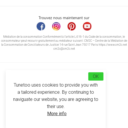
Trouvez nous maintenant sur
Médiation de la consommation Conformément à l’article L.616-1 du Code de la consommation, le
consommateur peut recourir gratuitement au médiateur suivant : CM2C – Centre de la Médiation de
la Consommation de Conciliateurs de Justice 14 rue Saint Jean 75017 Paris https://www.cm2c.net
cm2c@cm2c.net
OK
Tunetoo uses cookies to provide you with
a tailored experience. By continuing to
naviguate our website, you are agreeing to
their use.
© Copyright 2026
-
Tunetoo
More info