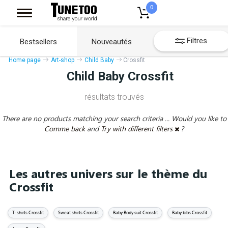
0
Filtres
Bestsellers
Nouveautés
Home page
Art-shop
Child Baby
Crossfit
Child Baby Crossfit
résultats trouvés
There are no products matching your search criteria ... Would you like to
Comme back
and
Try with different filters
?
Les autres univers sur le thème du
Crossfit
T-shirts Crossfit
Sweat shirts Crossfit
Baby Body suit Crossfit
Baby bibs Crossfit