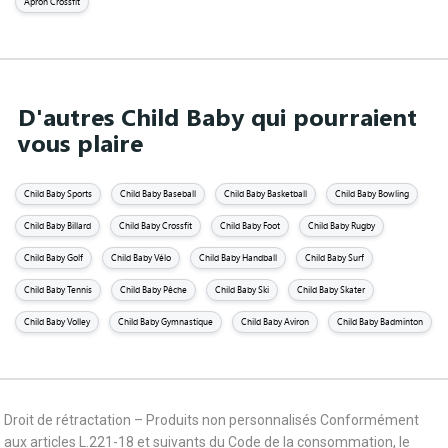
Apron Crossfit
D'autres Child Baby qui pourraient
vous plaire
Child Baby Sports
Child Baby Baseball
Child Baby Basketball
Child Baby Bowling
Child Baby Billard
Child Baby Crossfit
Child Baby Foot
Child Baby Rugby
Child Baby Golf
Child Baby Vélo
Child Baby Handball
Child Baby Surf
Child Baby Tennis
Child Baby Pêche
Child Baby Ski
Child Baby Skater
Child Baby Volley
Child Baby Gymnastique
Child Baby Aviron
Child Baby Badminton
Droit de rétractation – Produits non personnalisés Conformément
aux articles L.221-18 et suivants du Code de la consommation, le