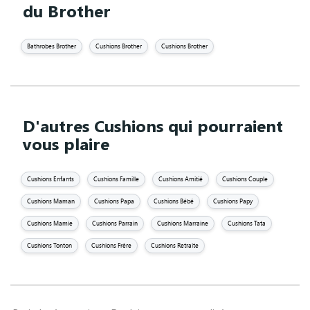
du Brother
Bathrobes Brother
Cushions Brother
Cushions Brother
D'autres Cushions qui pourraient
vous plaire
Cushions Enfants
Cushions Famille
Cushions Amitié
Cushions Couple
Cushions Maman
Cushions Papa
Cushions Bébé
Cushions Papy
Cushions Mamie
Cushions Parrain
Cushions Marraine
Cushions Tata
Cushions Tonton
Cushions Frère
Cushions Retraite