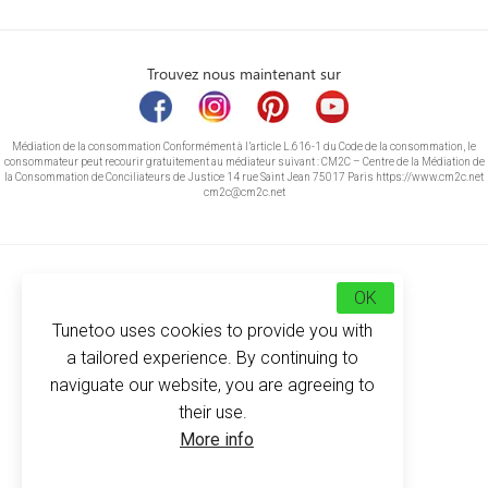
Trouvez nous maintenant sur
Médiation de la consommation Conformément à l’article L.616-1 du Code de la consommation, le
consommateur peut recourir gratuitement au médiateur suivant : CM2C – Centre de la Médiation de
la Consommation de Conciliateurs de Justice 14 rue Saint Jean 75017 Paris https://www.cm2c.net
cm2c@cm2c.net
OK
Tunetoo uses cookies to provide you with
a tailored experience. By continuing to
naviguate our website, you are agreeing to
their use.
© Copyright 2026
-
Tunetoo
More info