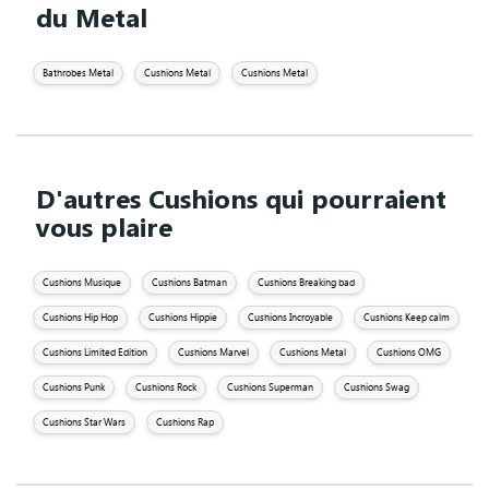
du Metal
Bathrobes Metal
Cushions Metal
Cushions Metal
D'autres Cushions qui pourraient
vous plaire
Cushions Musique
Cushions Batman
Cushions Breaking bad
Cushions Hip Hop
Cushions Hippie
Cushions Incroyable
Cushions Keep calm
Cushions Limited Edition
Cushions Marvel
Cushions Metal
Cushions OMG
Cushions Punk
Cushions Rock
Cushions Superman
Cushions Swag
Cushions Star Wars
Cushions Rap