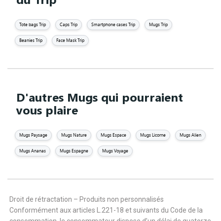
Tote bags Trip
Caps Trip
Smartphone cases Trip
Mugs Trip
Beanies Trip
Face Mask Trip
D'autres Mugs qui pourraient
vous plaire
Mugs Paysage
Mugs Nature
Mugs Espace
Mugs Licorne
Mugs Alien
Mugs Ananas
Mugs Espagne
Mugs Voyage
Droit de rétractation – Produits non personnalisés
Conformément aux articles L.221-18 et suivants du Code de la