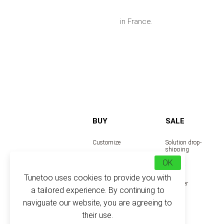
in France.
BUY
SALE
Customize
Solution drop-
shipping
Collection
OK
Reseller
Tunetoo uses cookies to provide you with
Designer
a tailored experience. By continuing to
naviguate our website, you are agreeing to
their use.