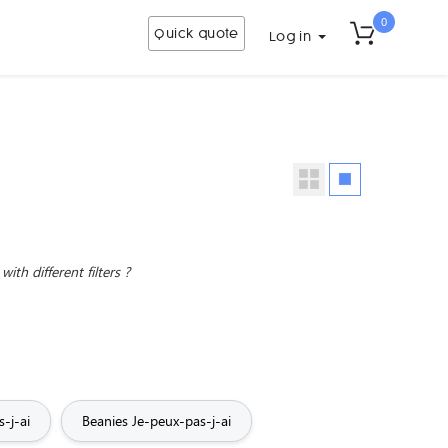
0
Quick quote
Log in
 with different filters
?
-j-ai
Beanies Je-peux-pas-j-ai