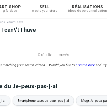
ART SHOP
SELL
RÉALISATIONS
gift ideas
create your store
idées de personnalisation
ugs I can\'t I have
 can\'t I have
0 résultats trouvés
 matching your search criteria ... Would you like to
Comme back
and
Try
e du Je-peux-pas-j-ai
j-ai
Smartphone cases Je-peux-pas-j-ai
Mugs Je-peux-pas