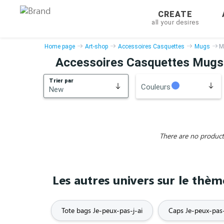
CREATE
all your desires
Home page
Art-shop
Accessoires Casquettes
Mugs
M
Accessoires Casquettes Mugs I
Trier par
Couleurs
New
bestsellers
New
There are no products
Les autres univers sur le thèm
Tote bags Je-peux-pas-j-ai
Caps Je-peux-pas-