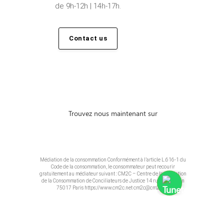
de 9h-12h | 14h-17h.
Contact us
Trouvez nous maintenant sur
Médiation de la consommation Conformément à l’article L.616-1 du
Code de la consommation, le consommateur peut recourir
gratuitement au médiateur suivant : CM2C – Centre de la Médiation
de la Consommation de Conciliateurs de Justice 14 rue Saint Jean
75017 Paris https://www.cm2c.net cm2c@cm2c.net