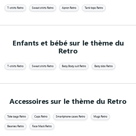
T-shirts Retro
Sweat shirts Retro
Apron Retro
Tank tops Retro
Enfants et bébé sur le thème du
Retro
T-shirts Retro
Sweat shirts Retro
Baby Body suit Retro
Baby bibs Retro
Accessoires sur le thème du Retro
Tote bags Retro
Caps Retro
Smartphone cases Retro
Mugs Retro
Beanies Retro
Face Mask Retro