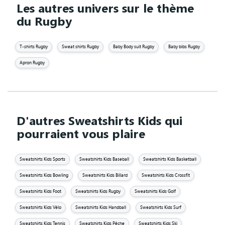
Les autres univers sur le thème
du Rugby
T-shirts Rugby
Sweat shirts Rugby
Baby Body suit Rugby
Baby bibs Rugby
Apron Rugby
D'autres Sweatshirts Kids qui
pourraient vous plaire
Sweatshirts Kids Sports
Sweatshirts Kids Baseball
Sweatshirts Kids Basketball
Sweatshirts Kids Bowling
Sweatshirts Kids Billard
Sweatshirts Kids Crossfit
Sweatshirts Kids Foot
Sweatshirts Kids Rugby
Sweatshirts Kids Golf
Sweatshirts Kids Vélo
Sweatshirts Kids Handball
Sweatshirts Kids Surf
Sweatshirts Kids Tennis
Sweatshirts Kids Pêche
Sweatshirts Kids Ski