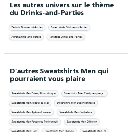
Les autres univers sur le thème
du Drinks-and-Parties
T-shirts Drinks-and-Parties
Sweat shirts Drinks-and-Parties
Apron Drinks-and-Parties
Tank tops Drinks-and-Parties
D'autres Sweatshirts Men qui
pourraient vous plaire
Sweatshirts Men Drôle / Humoristique
Sweatshirts Men C'est presque ça...
Sweatshirts Men Je peux pas j'ai
Sweatshirts Men Super connasse
Sweatshirts Men Apéros & soirées
Sweatshirts Men Célibataire
Sweatshirts Men Poudre de Perlimpinpin
Sweatshirts Men Dikkenek
Sweatshirts Men Fuck
Sweatshirts Men Humour
Sweatshirts Men Lol