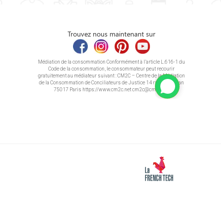
Trouvez nous maintenant sur
Médiation de la consommation Conformément à l’article L.616-1 du
Code de la consommation, le consommateur peut recourir
gratuitement au médiateur suivant : CM2C – Centre de la Médiation
de la Consommation de Conciliateurs de Justice 14 rue Saint Jean
75017 Paris https://www.cm2c.net cm2c@cm2c.net