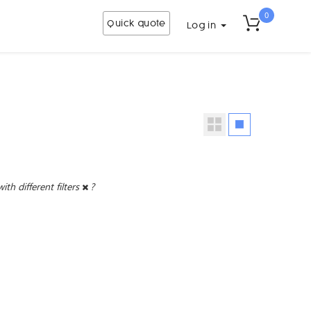
0
Quick quote
Log in
with different filters
?