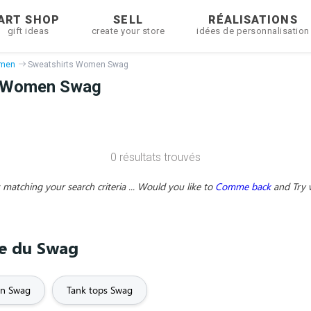
ART SHOP
SELL
RÉALISATIONS
gift ideas
create your store
idées de personnalisation
omen
Sweatshirts Women Swag
s Women Swag
0 résultats trouvés
matching your search criteria ... Would you like to
Comme back
and
Try 
me du Swag
n Swag
Tank tops Swag