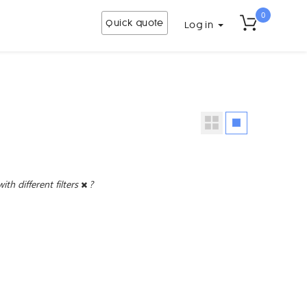
0
Quick quote
Log in
with different filters
?