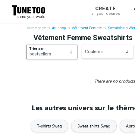
CREATE
all your desires
Home page
Art-shop
Vêtement Femme
Sweatshirts W
Vêtement Femme Sweatshirt
Trier par
Couleurs
bestsellers
bestsellers
New
There are no products 
Les autres univers sur le thè
T-shirts Swag
Sweat shirts Swag
Apro