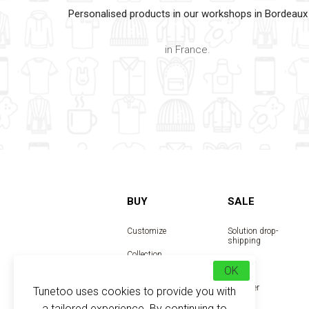
Personalised products in our workshops in Bordeaux
in France.
BUY
SALE
Customize
Solution drop-
shipping
Collection
Reseller
OK
Designer
Tunetoo uses cookies to provide you with
a tailored experience. By continuing to