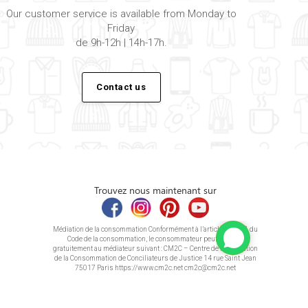
Our customer service is available from Monday to
Friday
de 9h-12h | 14h-17h.
Contact us
Trouvez nous maintenant sur
Médiation de la consommation Conformément à l’article L.616-1 du
Code de la consommation, le consommateur peut recourir
gratuitement au médiateur suivant : CM2C – Centre de la Médiation
de la Consommation de Conciliateurs de Justice 14 rue Saint Jean
75017 Paris https://www.cm2c.net cm2c@cm2c.net