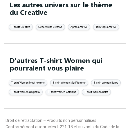
Les autres univers sur le thème
du Creative
T-shirts Creative
Sweat shirts Creative
Apron Creative
Tank tops Creative
D'autres T-shirt Women qui
pourraient vous plaire
T-shirt Women Motif homme
T-shirt Women Motif femme
T-shirt Women Barbu
T-shirt Women Originaux
T-shirt Women Gothique
T-shirt Women Retro
Droit de rétractation – Produits non personnalisés
Conformément aux articles L.221-18 et suivants du Code de la