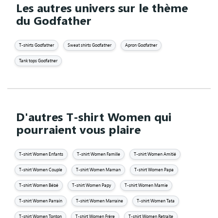
Les autres univers sur le thème
du Godfather
T-shirts Godfather
Sweat shirts Godfather
Apron Godfather
Tank tops Godfather
D'autres T-shirt Women qui
pourraient vous plaire
T-shirt Women Enfants
T-shirt Women Famille
T-shirt Women Amitié
T-shirt Women Couple
T-shirt Women Maman
T-shirt Women Papa
T-shirt Women Bébé
T-shirt Women Papy
T-shirt Women Mamie
T-shirt Women Parrain
T-shirt Women Marraine
T-shirt Women Tata
T-shirt Women Tonton
T-shirt Women Frère
T-shirt Women Retraite