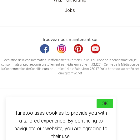
Web Partnership
Jobs
Trouvez nous maintenant sur
Médiation de la consommation Conformément à l’article L.616-1 du Code de la consommation, le
consommateur peut recourir gratuitement au médiateur suivant : CM2C – Centre de la Médiation de
la Consommation de Conciliateurs de Justice 14 rue Saint Jean 75017 Paris https://www.cm2c.net
cm2c@cm2c.net
OK
Tunetoo uses cookies to provide you with
a tailored experience. By continuing to
naviguate our website, you are agreeing to
their use.
© Copyright 2026
-
Tunetoo