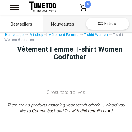
0
Filtres
Bestsellers
Nouveautés
Home page
Art-shop
Vêtement Femme
T-shirt Women
T-shirt
Women Godfather
Vêtement Femme T-shirt Women
Godfather
0 résultats trouvés
There are no products matching your search criteria ... Would you
like to
Comme back
and
Try with different filters
?