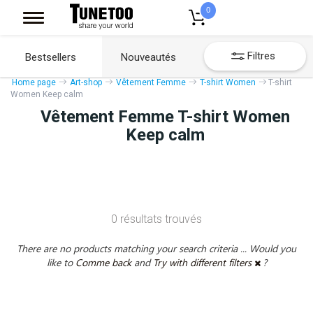
0
Filtres
Bestsellers
Nouveautés
Home page
Art-shop
Vêtement Femme
T-shirt Women
T-shirt
Women Keep calm
Vêtement Femme T-shirt Women
Keep calm
0 résultats trouvés
There are no products matching your search criteria ... Would you
like to
Comme back
and
Try with different filters
?