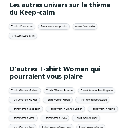
Les autres univers sur le thème
du Keep-calm
T-shirts Keep-calm
Sweat shirts Keep-calm
Apron Keep-calm
Tank tops Keep-calm
D'autres T-shirt Women qui
pourraient vous plaire
T-shirt Women Musique
T-shirt Women Batman
T-shirt Women Breaking bad
T-shirt Women Hip Hop
T-shirt Women Hippie
T-shirt Women Incroyable
T-shirt Women Keep calm
T-shirt Women Limited Edition
T-shirt Women Marvel
T-shirt Women Metal
T-shirt Women OMG
T-shirt Women Punk
T-shirt Women Rock
T-shirt Women Superman
T-shirt Women Swag