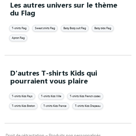
Les autres univers sur le thème
du Flag
T-shirts Flag
Sweat shirts Flag
Baby Body suit Flag
Baby bibs Flag
Apron Flag
D'autres T-shirts Kids qui
pourraient vous plaire
T-shirts Kids Pays
T-shirts Kids Ville
T-shirts Kids French codes
T-shirts Kids Breton
T-shirts Kids France
T-shirts Kids Drapeau
Droit de rétractation – Produits non personnalisés