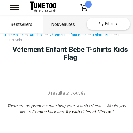
0
Filtres
Bestsellers
Nouveautés
Home page
Art-shop
Vêtement Enfant Bebe
T-shirts Kids
T-
shirts Kids Flag
Vêtement Enfant Bebe T-shirts Kids
Flag
0 résultats trouvés
There are no products matching your search criteria ... Would you
like to
Comme back
and
Try with different filters
?