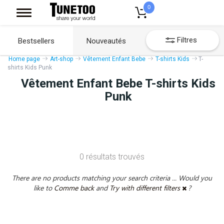
0
Filtres
Bestsellers
Nouveautés
Home page
Art-shop
Vêtement Enfant Bebe
T-shirts Kids
T-
shirts Kids Punk
Vêtement Enfant Bebe T-shirts Kids
Punk
0 résultats trouvés
There are no products matching your search criteria ... Would you
like to
Comme back
and
Try with different filters
?