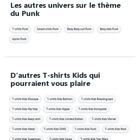
Les autres univers sur le thème
du Punk
T-shirts Punk
Sweat shirts Punk
Baby Body suit Punk
Baby bibs Punk
Apron Punk
D'autres T-shirts Kids qui
pourraient vous plaire
T-shirts Kids Musique
T-shirts Kids Batman
T-shirts Kids Breaking bad
T-shirts Kids Hip Hop
T-shirts Kids Hippie
T-shirts Kids Incroyable
T-shirts Kids Keep calm
T-shirts Kids Limited Edition
T-shirts Kids Marvel
T-shirts Kids Metal
T-shirts Kids OMG
T-shirts Kids Punk
T-shirts Kids Rock
T-shirts Kids Superman
T-shirts Kids Swag
T-shirts Kids Star Wars