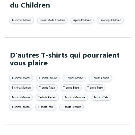
du Children
T-shirts Children
Sweat shirts Children
Apron Children
Tank tops Children
D'autres T-shirts qui pourraient
vous plaire
T-shirts Enfants
T-shirts Famille
T-shirts Amitié
T-shirts Couple
T-shirts Maman
T-shirts Papa
T-shirts Bébé
T-shirts Papy
T-shirts Mamie
T-shirts Parrain
T-shirts Marraine
T-shirts Tata
T-shirts Tonton
T-shirts Frère
T-shirts Retraite