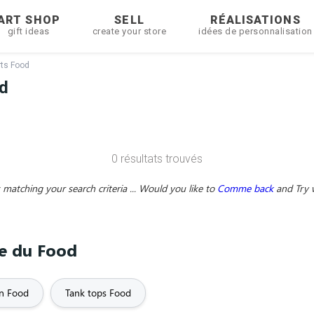
ART SHOP
SELL
RÉALISATIONS
gift ideas
create your store
idées de personnalisation
rts Food
d
0 résultats trouvés
matching your search criteria ... Would you like to
Comme back
and
Try 
me du Food
n Food
Tank tops Food