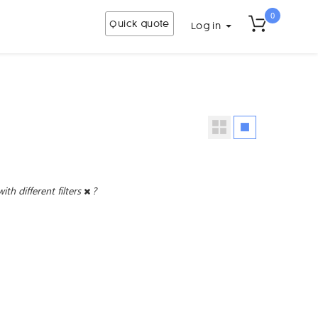
0
Quick quote
Log in
with different filters
?