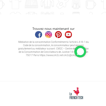
Trouvez nous maintenant sur
Médiation de la consommation Conformément à l’article L.616-1 du
Code de la consommation, le consommateur peut recourir
gratuitement au médiateur suivant : CM2C – Centre de la Médiation
de la Consommation de Conciliateurs de Justice 14 rue Saint Jean
75017 Paris https://www.cm2c.net cm2c@cm2c.net