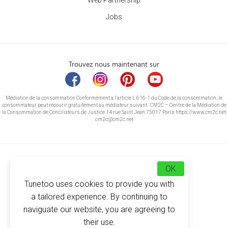
Web Partnership
Jobs
Trouvez nous maintenant sur
Médiation de la consommation Conformément à l’article L.616-1 du Code de la consommation, le
consommateur peut recourir gratuitement au médiateur suivant : CM2C – Centre de la Médiation de
la Consommation de Conciliateurs de Justice 14 rue Saint Jean 75017 Paris https://www.cm2c.net
cm2c@cm2c.net
OK
Tunetoo uses cookies to provide you with
a tailored experience. By continuing to
naviguate our website, you are agreeing to
their use.
© Copyright 2026
-
Tunetoo