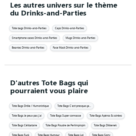
Les autres univers sur le thème
du Drinks-and-Parties
Tote bags Drinks-and-Parties
Caps Drinks-and-Parties
Smartphone cases Drinks-and-Parties
Mugs Drinks-and-Parties
Beanies Drinks-and-Parties
Face Mask Drinks-and-Parties
D'autres Tote Bags qui
pourraient vous plaire
Tote Bags Drôle / Humoristique
Tote Bags C'est presque ça...
Tote Bags Je peux pas j'ai
Tote Bags Super connasse
Tote Bags Apéros & soirées
Tote Bags Célibataire
Tote Bags Poudre de Perlimpinpin
Tote Bags Dikkenek
Tote Bags Fuck
Tote Bags Humour
Tote Bags Lol
Tote Bags Sorry