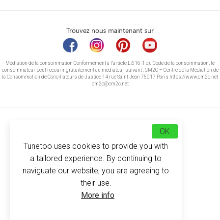
Trouvez nous maintenant sur
Médiation de la consommation Conformément à l’article L.616-1 du Code de la consommation, le
consommateur peut recourir gratuitement au médiateur suivant : CM2C – Centre de la Médiation de
la Consommation de Conciliateurs de Justice 14 rue Saint Jean 75017 Paris https://www.cm2c.net
cm2c@cm2c.net
OK
Tunetoo uses cookies to provide you with
a tailored experience. By continuing to
naviguate our website, you are agreeing to
their use.
© Copyright 2026
-
Tunetoo
More info