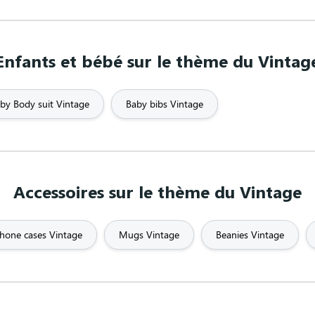
ndmothers' day
Grandpa
Graphics / Design
Enfants et bébé sur le thème du Vintag
l
Hip Hop
Hippy
Hipster
by Body suit Vintage
Baby bibs Vintage
I have
I love
Instant Buzz
It's almost tha
edition
Logo
LOL
Love
Accessoires sur le thème du Vintage
e
Metal
Military
Mixed Techn
Nanny
Nasa
Nature
hone cases Vintage
Mugs Vintage
Beanies Vintage
lity
Philosophy
Photo
Pineapple
Punk
Queen
Quotes
Ra