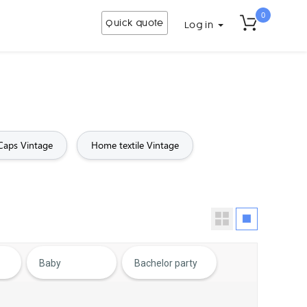
0
Quick quote
Log in
Caps Vintage
Home textile Vintage
Baby
Bachelor party
Beard
Beer