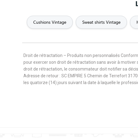
Retirement
Retro
Rock
Cushions Vintage
Sweat shirts Vintage
Scary
School
Science 
Skull
Sorry
Space
Droit de rétractation – Produits non personnalisés Confor
pour exercer son droit de rétractation sans avoir à motiver 
Super connasse
Superman
Surf
droit de rétractation, le consommateur doit notifier sa déc
Adresse de retour : SC EMPIRE 5 Chemin de Terrefort 3170
les quatorze (14) jours suivant la date à laquelle le profes
Trendy
Trip
Truck
Vegetarian
Vehicules
Vintage