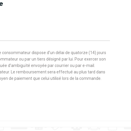
e
Sailor
Saint Patrick's day
Skater
Ski
Stickers
Summer
le consommateur dispose d’un délai de quatorze (14) jours
sommateur ou par un tiers désigné par lui. Pour exercer son
Tennis
Traditional
nuée d’ambiguïté envoyée par courrier ou par e-mail.
ateur. Le remboursement sera effectué au plus tard dans
 moyen de paiement que celui utilisé lors de la commande.
Valentine's Day
Vegan
ign
Yoga