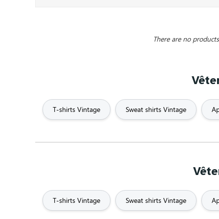
Bike
Billiards
Birthda
There are no products 
Breaking bad
Breton
Brother
Vête
Cinema and television
City
Couple
Creative
Crossfit
T-shirts Vintage
Sweat shirts Vintage
Ap
Drinks & Parties
duo
Embro
Fashion
Father's Day
Feminis
Vête
Football
France
French 
T-shirts Vintage
Sweat shirts Vintage
Ap
Geek
Geometric pattern
Gi