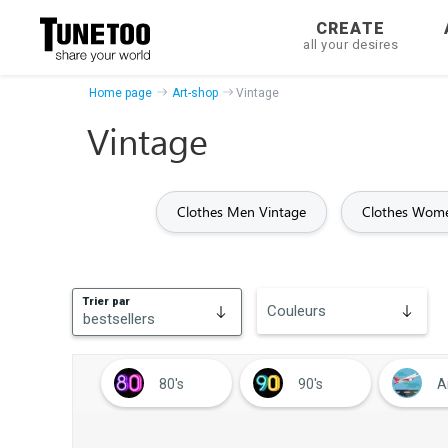
CREATE
all your desires
Home page
Art-shop
Vintage
Vintage
Clothes Men Vintage
Clothes Wome
Trier par
Couleurs
bestsellers
bestsellers
80's
90's
A
New
Bachelorette party
Badminton
Ba