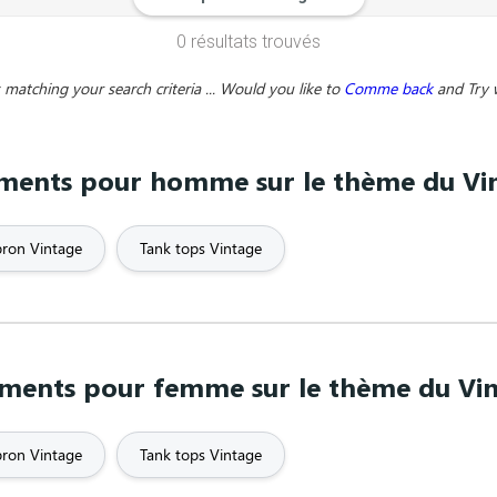
0 résultats trouvés
y
Black and White
Body building
Bordeaux
matching your search criteria ... Would you like to
Comme back
and
Try 
Call me
Cars
Cats
ments pour homme sur le thème du Vi
Classroom Assistant
Comic
Comics
Cute
Dad
Dance
ron Vintage
Tank tops Vintage
idery
Engagement
Evolution
Family
t
firefighter
First name
Fish
ments pour femme sur le thème du Vi
codes
Friendship
Fuck
Fun
ron Vintage
Tank tops Vintage
nger
Glamorous
Godfather
Godmot