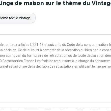
Linge de maison sur le thème du Vintag
Romantic
Rowing
Rugby
Home textile Vintage
fiction
Sex
Single
Sister
Spain
Sports
Star Wars
mément aux articles L.221-18 et suivants du Code de la consommation, 
sa décision. Ce délai court à compter de la réception du bien par le con
Swag
Tattoo
Teacher
ision au moyen du formulaire de rétractation ou de toute déclaration dé
0 Cornebarrieu France Les frais de retour sont à la charge du consomm
sionnel est informé de la décision de rétractation, en utilisant le même
Typography
Uncle
Unicorn
Volley
Wedding
Women's des