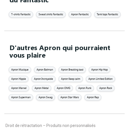
T-shirts Fantastic
Sweat shirts Fantastic
Apron Fantastic
Tank tops Fantastic
D'autres Apron qui pourraient
vous plaire
Apron Musique
Apron Batman
Apron Breaking bad
Apron Hip Hop
Apron Hippie
Apron Incroyable
Apron Keep calm
Apron Limited Edition
Apron Marvel
Apron Metal
Apron OMG
Apron Punk
Apron Rock
Apron Superman
Apron Swag
Apron Star Wars
Apron Rap
Droit de rétractation – Produits non personnalisés