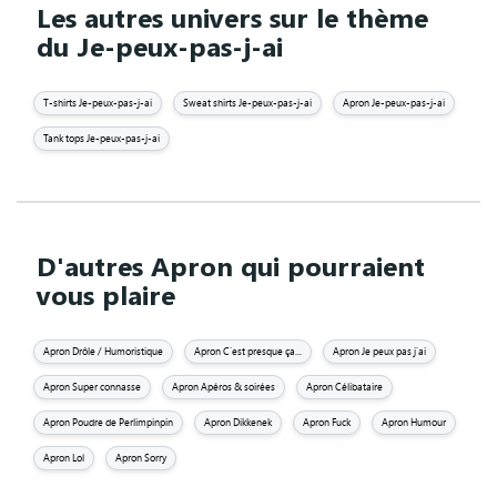
Les autres univers sur le thème
du Je-peux-pas-j-ai
T-shirts Je-peux-pas-j-ai
Sweat shirts Je-peux-pas-j-ai
Apron Je-peux-pas-j-ai
Tank tops Je-peux-pas-j-ai
D'autres Apron qui pourraient
vous plaire
Apron Drôle / Humoristique
Apron C'est presque ça...
Apron Je peux pas j'ai
Apron Super connasse
Apron Apéros & soirées
Apron Célibataire
Apron Poudre de Perlimpinpin
Apron Dikkenek
Apron Fuck
Apron Humour
Apron Lol
Apron Sorry