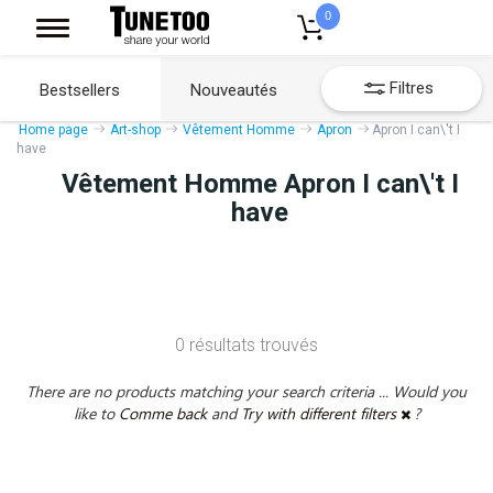
0
Filtres
Bestsellers
Nouveautés
Home page
Art-shop
Vêtement Homme
Apron
Apron I can\'t I
have
Vêtement Homme Apron I can\'t I
have
0 résultats trouvés
There are no products matching your search criteria ... Would you
like to
Comme back
and
Try with different filters
?