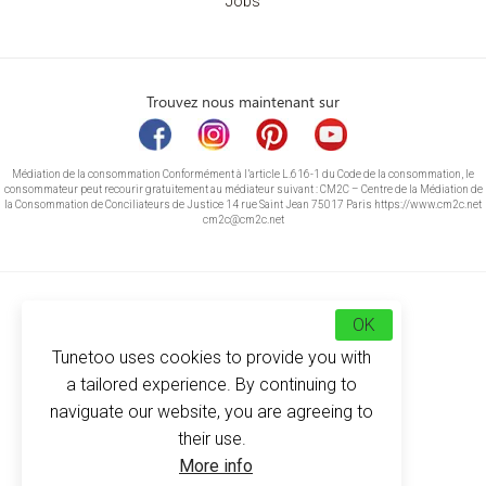
Jobs
Trouvez nous maintenant sur
Médiation de la consommation Conformément à l’article L.616-1 du Code de la consommation, le
consommateur peut recourir gratuitement au médiateur suivant : CM2C – Centre de la Médiation de
la Consommation de Conciliateurs de Justice 14 rue Saint Jean 75017 Paris https://www.cm2c.net
cm2c@cm2c.net
OK
Tunetoo uses cookies to provide you with
a tailored experience. By continuing to
naviguate our website, you are agreeing to
their use.
© Copyright 2026
-
Tunetoo
More info