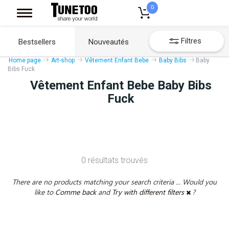
0
Filtres
Bestsellers
Nouveautés
Home page
Art-shop
Vêtement Enfant Bebe
Baby Bibs
Baby
Bibs Fuck
Vêtement Enfant Bebe Baby Bibs
Fuck
0 résultats trouvés
There are no products matching your search criteria ... Would you
like to
Comme back
and
Try with different filters
?