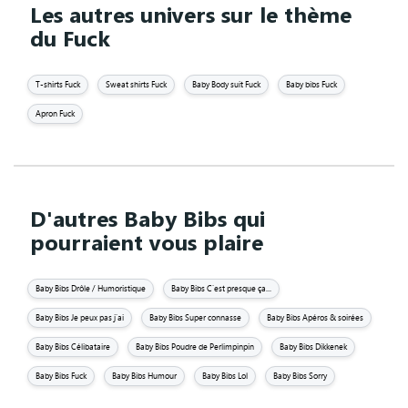
Les autres univers sur le thème
du Fuck
T-shirts Fuck
Sweat shirts Fuck
Baby Body suit Fuck
Baby bibs Fuck
Apron Fuck
D'autres Baby Bibs qui
pourraient vous plaire
Baby Bibs Drôle / Humoristique
Baby Bibs C'est presque ça...
Baby Bibs Je peux pas j'ai
Baby Bibs Super connasse
Baby Bibs Apéros & soirées
Baby Bibs Célibataire
Baby Bibs Poudre de Perlimpinpin
Baby Bibs Dikkenek
Baby Bibs Fuck
Baby Bibs Humour
Baby Bibs Lol
Baby Bibs Sorry