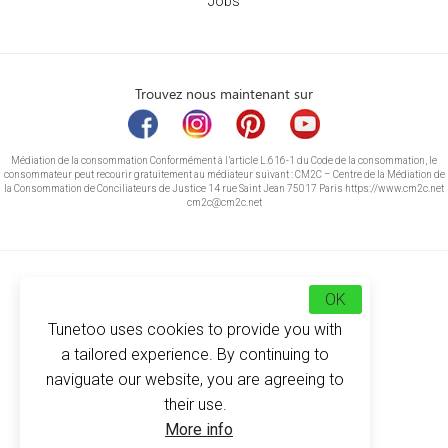
Jobs
Trouvez nous maintenant sur
Médiation de la consommation Conformément à l’article L.616-1 du Code de la consommation, le
consommateur peut recourir gratuitement au médiateur suivant : CM2C – Centre de la Médiation de
la Consommation de Conciliateurs de Justice 14 rue Saint Jean 75017 Paris https://www.cm2c.net
cm2c@cm2c.net
OK
Tunetoo uses cookies to provide you with
a tailored experience. By continuing to
naviguate our website, you are agreeing to
their use.
© Copyright 2026
-
Tunetoo
More info