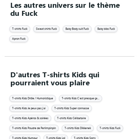
Les autres univers sur le thème
du Fuck
T-shirts Fuck
Sweat shirts Fuck
Baby Body suit Fuck
Baby bibs Fuck
Apron Fuck
D'autres T-shirts Kids qui
pourraient vous plaire
T-shirts Kids Drôle / Humoristique
T-shirts Kids C'est presque ça...
T-shirts Kids Je peux pas j'ai
T-shirts Kids Super connasse
T-shirts Kids Apéros & soirées
T-shirts Kids Célibataire
T-shirts Kids Poudre de Perlimpinpin
T-shirts Kids Dikkenek
T-shirts Kids Fuck
T-shirts Kids Humour
T-shirts Kids Lol
T-shirts Kids Sorry