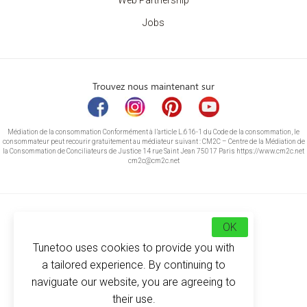
Web Partnership
Jobs
Trouvez nous maintenant sur
Médiation de la consommation Conformément à l’article L.616-1 du Code de la consommation, le
consommateur peut recourir gratuitement au médiateur suivant : CM2C – Centre de la Médiation de
la Consommation de Conciliateurs de Justice 14 rue Saint Jean 75017 Paris https://www.cm2c.net
cm2c@cm2c.net
OK
Tunetoo uses cookies to provide you with
a tailored experience. By continuing to
naviguate our website, you are agreeing to
their use.
© Copyright 2026
-
Tunetoo