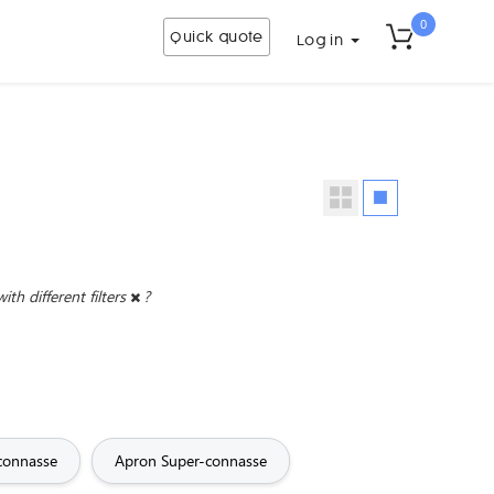
0
Quick quote
Log in
with different filters
?
connasse
Apron Super-connasse