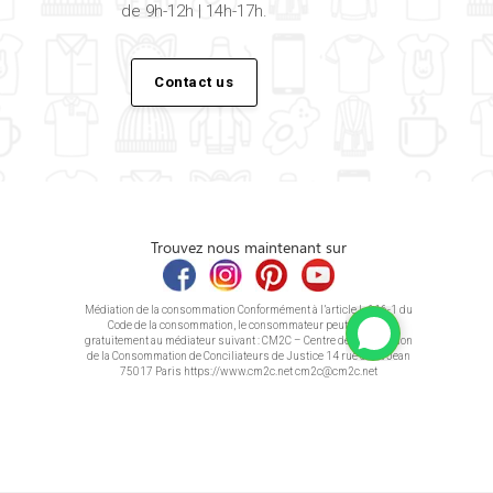
de 9h-12h | 14h-17h.
Contact us
Trouvez nous maintenant sur
Médiation de la consommation Conformément à l’article L.616-1 du
Code de la consommation, le consommateur peut recourir
gratuitement au médiateur suivant : CM2C – Centre de la Médiation
de la Consommation de Conciliateurs de Justice 14 rue Saint Jean
75017 Paris https://www.cm2c.net cm2c@cm2c.net