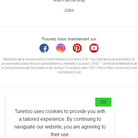
Web Partnership
Jobs
Trouvez nous maintenant sur
Médiation de la consommation Conformément à l’article L.616-1 du Code de la consommation, le
consommateur peut recourir gratuitement au médiateur suivant : CM2C – Centre de la Médiation de
la Consommation de Conciliateurs de Justice 14 rue Saint Jean 75017 Paris https://www.cm2c.net
cm2c@cm2c.net
OK
Tunetoo uses cookies to provide you with
a tailored experience. By continuing to
naviguate our website, you are agreeing to
their use.
© Copyright 2026
-
Tunetoo