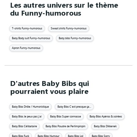
Les autres univers sur le thème
du Funny-humorous
T-shirts Funny-humorous
Sweat shirts Funny-humorous
Baby Body suit Funny-humorous
Baby bibs Funny-humorous
Apron Funny-humorous
D'autres Baby Bibs qui
pourraient vous plaire
Baby Bibs Drôle / Humoristique
Baby Bibs C'est presque ça...
Baby Bibs Je peux pas j'ai
Baby Bibs Super connasse
Baby Bibs Apéros & soirées
Baby Bibs Célibataire
Baby Bibs Poudre de Perlimpinpin
Baby Bibs Dikkenek
Baby Bibs Fuck
Baby Bibs Humour
Baby Bibs Lol
Baby Bibs Sorry