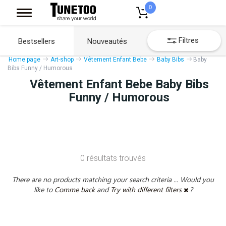
0
Filtres
Bestsellers
Nouveautés
Home page
Art-shop
Vêtement Enfant Bebe
Baby Bibs
Baby
Bibs Funny / Humorous
Vêtement Enfant Bebe Baby Bibs
Funny / Humorous
0 résultats trouvés
There are no products matching your search criteria ... Would you
like to
Comme back
and
Try with different filters
?