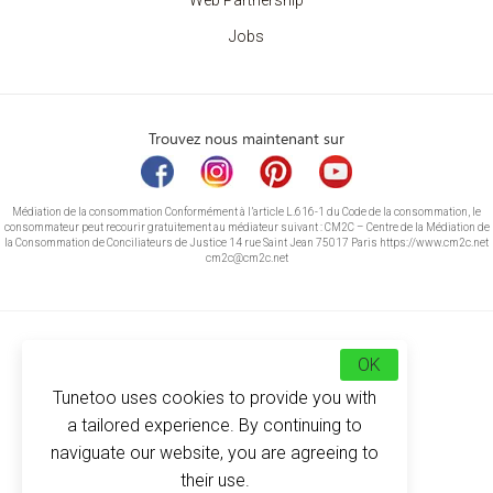
Web Partnership
Jobs
Trouvez nous maintenant sur
Médiation de la consommation Conformément à l’article L.616-1 du Code de la consommation, le
consommateur peut recourir gratuitement au médiateur suivant : CM2C – Centre de la Médiation de
la Consommation de Conciliateurs de Justice 14 rue Saint Jean 75017 Paris https://www.cm2c.net
cm2c@cm2c.net
OK
Tunetoo uses cookies to provide you with
a tailored experience. By continuing to
naviguate our website, you are agreeing to
their use.
© Copyright 2026
-
Tunetoo