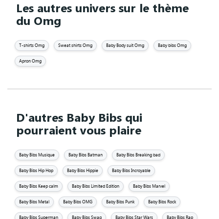
Les autres univers sur le thème
du Omg
T-shirts Omg
Sweat shirts Omg
Baby Body suit Omg
Baby bibs Omg
Apron Omg
D'autres Baby Bibs qui
pourraient vous plaire
Baby Bibs Musique
Baby Bibs Batman
Baby Bibs Breaking bad
Baby Bibs Hip Hop
Baby Bibs Hippie
Baby Bibs Incroyable
Baby Bibs Keep calm
Baby Bibs Limited Edition
Baby Bibs Marvel
Baby Bibs Metal
Baby Bibs OMG
Baby Bibs Punk
Baby Bibs Rock
Baby Bibs Superman
Baby Bibs Swag
Baby Bibs Star Wars
Baby Bibs Rap