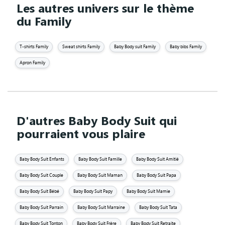
Les autres univers sur le thème
du Family
T-shirts Family
Sweat shirts Family
Baby Body suit Family
Baby bibs Family
Apron Family
D'autres Baby Body Suit qui
pourraient vous plaire
Baby Body Suit Enfants
Baby Body Suit Famille
Baby Body Suit Amitié
Baby Body Suit Couple
Baby Body Suit Maman
Baby Body Suit Papa
Baby Body Suit Bébé
Baby Body Suit Papy
Baby Body Suit Mamie
Baby Body Suit Parrain
Baby Body Suit Marraine
Baby Body Suit Tata
Baby Body Suit Tonton
Baby Body Suit Frère
Baby Body Suit Retraite