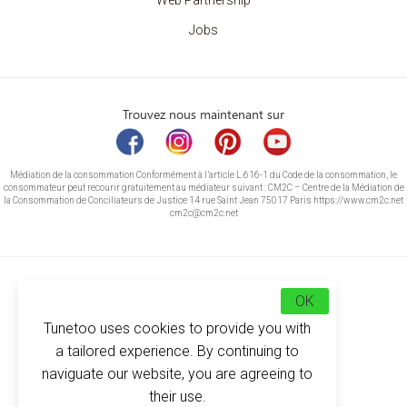
Web Partnership
Jobs
Trouvez nous maintenant sur
Médiation de la consommation Conformément à l’article L.616-1 du Code de la consommation, le
consommateur peut recourir gratuitement au médiateur suivant : CM2C – Centre de la Médiation de
la Consommation de Conciliateurs de Justice 14 rue Saint Jean 75017 Paris https://www.cm2c.net
cm2c@cm2c.net
OK
Tunetoo uses cookies to provide you with
a tailored experience. By continuing to
naviguate our website, you are agreeing to
their use.
© Copyright 2026
-
Tunetoo