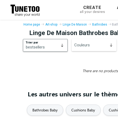
CREATE
all your desires
Home page
Art-shop
Linge De Maison
Bathrobes
Bat
Linge De Maison Bathrobes Ba
Trier par
Couleurs
bestsellers
bestsellers
New
There are no products 
Les autres univers sur le thè
Bathrobes Baby
Cushions Baby
Cushi