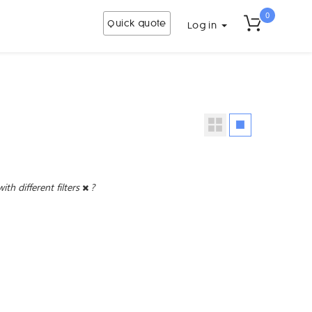
0
Quick quote
Log in
with different filters
?