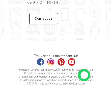
de 9h-12h | 14h-17h.
Contact us
Trouvez nous maintenant sur
Médiation de la consommation Conformément à l’article L.616-1 du
Code de la consommation, le consommateur peut recourir
gratuitement au médiateur suivant : CM2C – Centre de la Médiation
de la Consommation de Conciliateurs de Justice 14 rue Saint Jean
75017 Paris https://www.cm2c.net cm2c@cm2c.net