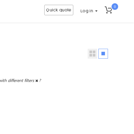
0
Quick quote
Log in
with different filters
?