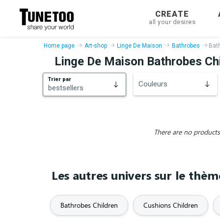
CREATE
all your desires
Home page
Art-shop
Linge De Maison
Bathrobes
Bat
Linge De Maison Bathrobes Ch
Trier par
Couleurs
bestsellers
bestsellers
New
There are no products 
Les autres univers sur le thè
Bathrobes Children
Cushions Children