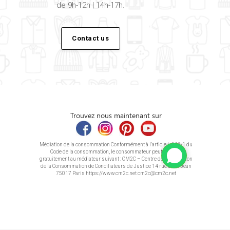
de 9h-12h | 14h-17h.
Contact us
Trouvez nous maintenant sur
Médiation de la consommation Conformément à l’article L.616-1 du
Code de la consommation, le consommateur peut recourir
gratuitement au médiateur suivant : CM2C – Centre de la Médiation
de la Consommation de Conciliateurs de Justice 14 rue Saint Jean
75017 Paris https://www.cm2c.net cm2c@cm2c.net