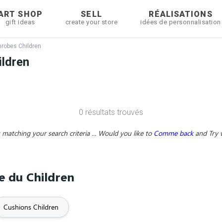
ART SHOP
SELL
RÉALISATIONS
gift ideas
create your store
idées de personnalisation
hrobes Children
ildren
0 résultats trouvés
matching your search criteria ... Would you like to
Comme back
and
Try 
me du Children
Cushions Children