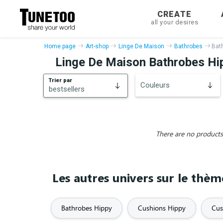
CREATE
all your desires
Home page
Art-shop
Linge De Maison
Bathrobes
Bat
Linge De Maison Bathrobes Hi
Trier par
Couleurs
bestsellers
bestsellers
New
There are no products 
Les autres univers sur le thè
Bathrobes Hippy
Cushions Hippy
Cus