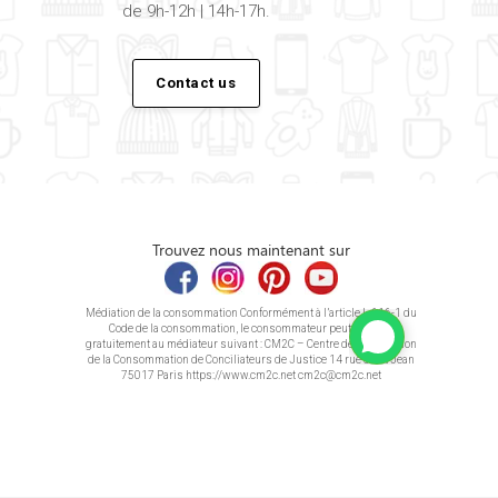
de 9h-12h | 14h-17h.
Contact us
Trouvez nous maintenant sur
Médiation de la consommation Conformément à l’article L.616-1 du
Code de la consommation, le consommateur peut recourir
gratuitement au médiateur suivant : CM2C – Centre de la Médiation
de la Consommation de Conciliateurs de Justice 14 rue Saint Jean
75017 Paris https://www.cm2c.net cm2c@cm2c.net