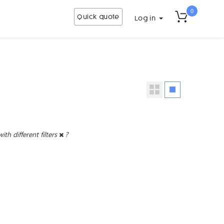
0
Quick quote
Log in
with different filters
?