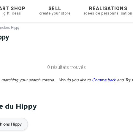
ART SHOP
SELL
RÉALISATIONS
gift ideas
create your store
idées de personnalisation
hrobes Hippy
ppy
0 résultats trouvés
matching your search criteria ... Would you like to
Comme back
and
Try 
me du Hippy
hions Hippy