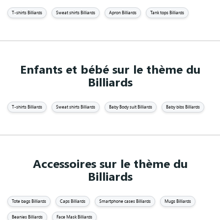
T-shirts Billiards
Sweat shirts Billiards
Apron Billiards
Tank tops Billiards
Enfants et bébé sur le thème du
Billiards
T-shirts Billiards
Sweat shirts Billiards
Baby Body suit Billiards
Baby bibs Billiards
Accessoires sur le thème du
Billiards
Tote bags Billiards
Caps Billiards
Smartphone cases Billiards
Mugs Billiards
Beanies Billiards
Face Mask Billiards