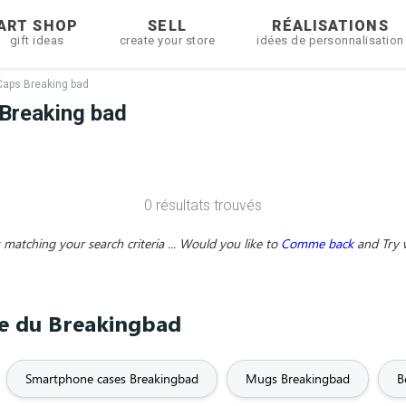
ART SHOP
SELL
RÉALISATIONS
gift ideas
create your store
idées de personnalisation
Caps Breaking bad
Breaking bad
0 résultats trouvés
matching your search criteria ... Would you like to
Comme back
and
Try 
me du Breakingbad
Smartphone cases Breakingbad
Mugs Breakingbad
B