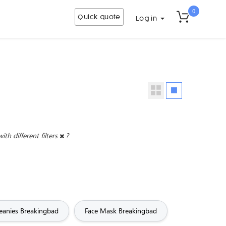
0
Quick quote
Log in
with different filters
?
eanies Breakingbad
Face Mask Breakingbad