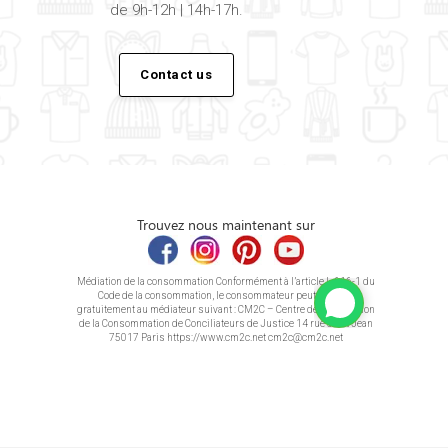
de 9h-12h | 14h-17h.
Contact us
Trouvez nous maintenant sur
Médiation de la consommation Conformément à l’article L.616-1 du
Code de la consommation, le consommateur peut recourir
gratuitement au médiateur suivant : CM2C – Centre de la Médiation
de la Consommation de Conciliateurs de Justice 14 rue Saint Jean
75017 Paris https://www.cm2c.net cm2c@cm2c.net