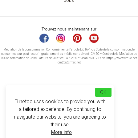
Jobs
Trouvez nous maintenant sur
Médiation de la consommation Conformément à l’article L.616-1 du Code de la consommation, le
consommateur peut recourir gratuitement au médiateur suivant : CM2C – Centre de la Médiation de
la Consommation de Conciliateurs de Justice 14 rue Saint Jean 75017 Paris https://www.cm2c.net
cm2c@cm2c.net
OK
Tunetoo uses cookies to provide you with
a tailored experience. By continuing to
naviguate our website, you are agreeing to
their use.
© Copyright 2026
-
Tunetoo
More info