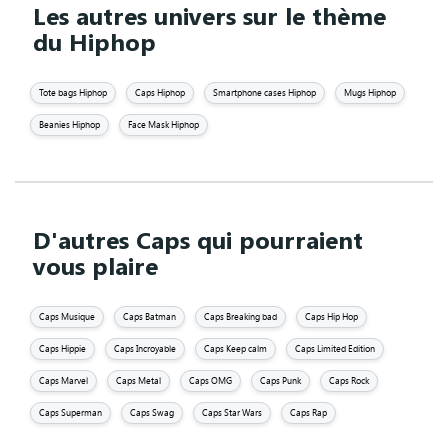
Les autres univers sur le thème
du Hiphop
Tote bags Hiphop
Caps Hiphop
Smartphone cases Hiphop
Mugs Hiphop
Beanies Hiphop
Face Mask Hiphop
D'autres Caps qui pourraient
vous plaire
Caps Musique
Caps Batman
Caps Breaking bad
Caps Hip Hop
Caps Hippie
Caps Incroyable
Caps Keep calm
Caps Limited Edition
Caps Marvel
Caps Metal
Caps OMG
Caps Punk
Caps Rock
Caps Superman
Caps Swag
Caps Star Wars
Caps Rap