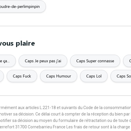
oudre-de-perlimpinpin
vous plaire
 ça...
Caps Je peux pas j'ai
Caps Super connasse
Caps Fuck
Caps Humour
Caps Lol
Caps So
formément aux articles L.221-18 et suivants du Code de la consommation
 motiver sa décision. Ce délai court à compter de la réception du bien pa
notifier sa décision au moyen du formulaire de rétractation ou de toute
Terrefort 31700 Cornebarrieu France Les frais de retour sont à la cha