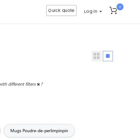
0
Quick quote
Log in
with different filters
?
Mugs Poudre-de-perlimpinpin