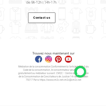
de 9h-12h | 14h-17h.
Contact us
Trouvez nous maintenant sur
Médiation de la consommation Conformément à l’article L.616-1 du
Code de la consommation, le consommateur peut recourir
gratuitement au médiateur suivant : CM2C – Centre de la Médiation
de la Consommation de Conciliateurs de Justice 14 rue Saint Jean
75017 Paris https://www.cm2c.net cm2c@cm2c.net