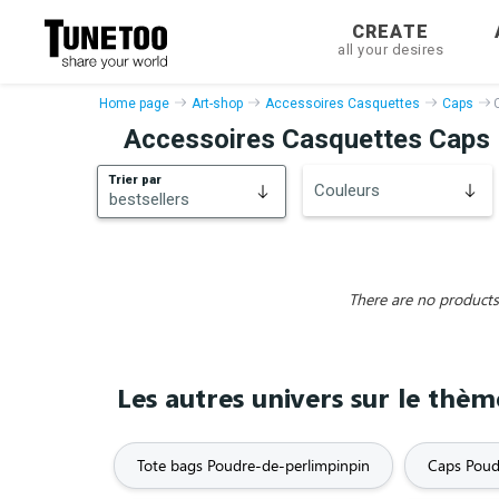
CREATE
all your desires
Home page
Art-shop
Accessoires Casquettes
Caps
Accessoires Casquettes Caps 
Trier par
Couleurs
bestsellers
bestsellers
New
There are no products 
Les autres univers sur le th
Tote bags Poudre-de-perlimpinpin
Caps Poud