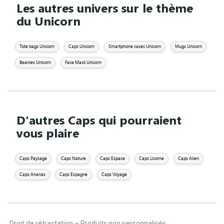
Les autres univers sur le thème
du Unicorn
Tote bags Unicorn
Caps Unicorn
Smartphone cases Unicorn
Mugs Unicorn
Beanies Unicorn
Face Mask Unicorn
D'autres Caps qui pourraient
vous plaire
Caps Paysage
Caps Nature
Caps Espace
Caps Licorne
Caps Alien
Caps Ananas
Caps Espagne
Caps Voyage
Droit de rétractation – Produits non personnalisés