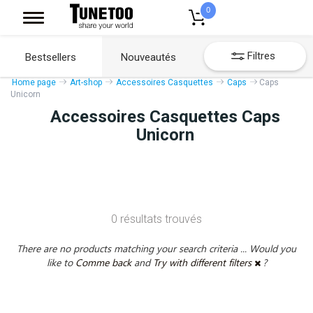
0
Filtres
Bestsellers
Nouveautés
Home page
Art-shop
Accessoires Casquettes
Caps
Caps
Unicorn
Accessoires Casquettes Caps
Unicorn
0 résultats trouvés
There are no products matching your search criteria ... Would you
like to
Comme back
and
Try with different filters
?