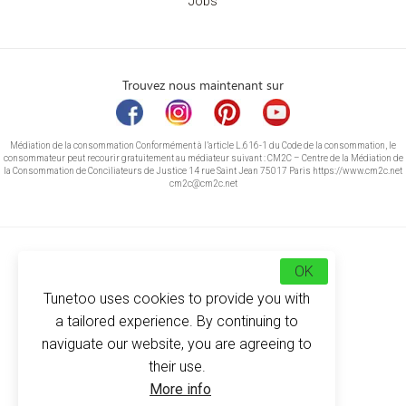
Jobs
Trouvez nous maintenant sur
Médiation de la consommation Conformément à l’article L.616-1 du Code de la consommation, le
consommateur peut recourir gratuitement au médiateur suivant : CM2C – Centre de la Médiation de
la Consommation de Conciliateurs de Justice 14 rue Saint Jean 75017 Paris https://www.cm2c.net
cm2c@cm2c.net
OK
Tunetoo uses cookies to provide you with
a tailored experience. By continuing to
naviguate our website, you are agreeing to
their use.
© Copyright 2026
-
Tunetoo
More info