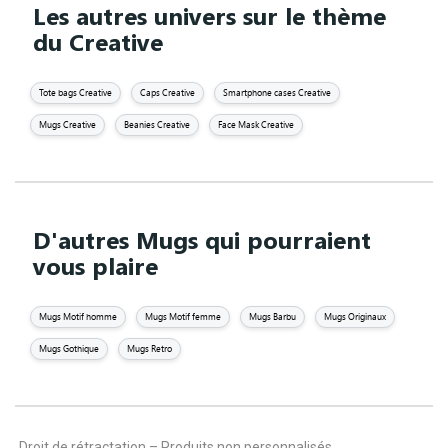
Les autres univers sur le thème
du Creative
Tote bags Creative
Caps Creative
Smartphone cases Creative
Mugs Creative
Beanies Creative
Face Mask Creative
D'autres Mugs qui pourraient
vous plaire
Mugs Motif homme
Mugs Motif femme
Mugs Barbu
Mugs Originaux
Mugs Gothique
Mugs Retro
Droit de rétractation – Produits non personnalisés