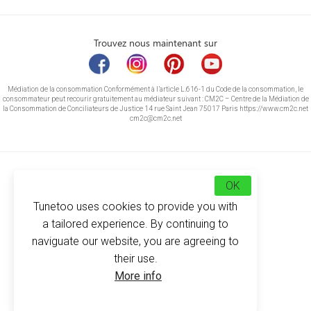
Trouvez nous maintenant sur
Médiation de la consommation Conformément à l’article L.616-1 du Code de la consommation, le
consommateur peut recourir gratuitement au médiateur suivant : CM2C – Centre de la Médiation de
la Consommation de Conciliateurs de Justice 14 rue Saint Jean 75017 Paris https://www.cm2c.net
cm2c@cm2c.net
OK
Tunetoo uses cookies to provide you with
a tailored experience. By continuing to
naviguate our website, you are agreeing to
their use.
© Copyright 2026
-
Tunetoo
More info