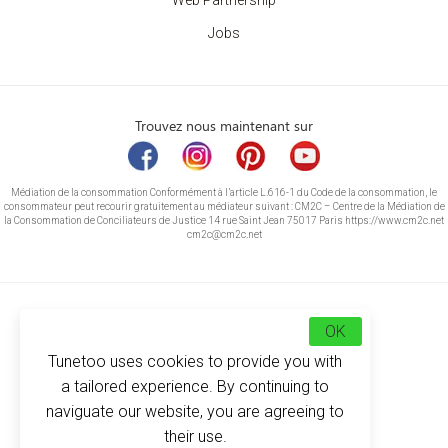
Web Partnership
Jobs
Trouvez nous maintenant sur
Médiation de la consommation Conformément à l’article L.616-1 du Code de la consommation, le
consommateur peut recourir gratuitement au médiateur suivant : CM2C – Centre de la Médiation de
la Consommation de Conciliateurs de Justice 14 rue Saint Jean 75017 Paris https://www.cm2c.net
cm2c@cm2c.net
OK
Tunetoo uses cookies to provide you with
a tailored experience. By continuing to
naviguate our website, you are agreeing to
their use.
© Copyright 2026
-
Tunetoo